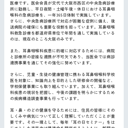
医療です。医会会員が交代で大阪市西区の中央急病診療
所に勤務し、平日夜間・土曜午後・休日における耳鼻咽
喉科の急病診療を、一年365日体制で実施しています。
さらに、中央急病診療所で対応が困難な症例に備え、後
送病院の確保にも重要な役割を担っています。耳鼻咽喉
科救急診療を都道府県単位で年間を通して実施している
のは、現在のところ大阪のみです。
また、耳鼻咽喉科疾患に的確に対応するためには、病院
と診療所の密接な連携が不可欠であり、当医会では病診
連携事業を通じてその強化に努めています。
さらに、児童・生徒の健康管理に携わる耳鼻咽喉科学校
医を対象に、知識向上を目的とした研修会の開催など、
学校保健事業にも取り組んでいます。加えて、耳鼻咽喉
科疾患の現状を把握し、今後の課題を明らかにするため
の疾病構造調査事業も行っています。
耳・鼻・のどの健康を守るためには、住民の皆様にその
しくみや病気について正しく理解していただくことが重
要です。その一環として、毎年「耳の日セミナー」をは
じめとした市民向け講演会を開催するとともに、新聞や