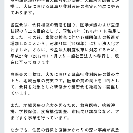
携し、大阪における耳鼻咽喉科医療の充実と発展に努め
ております。
当医会は、会員相互の親睦を図り、医学知識および医療
技術の向上を目的として、昭和24年（1949年）に発足し
ました。その後、事業の拡充に伴い各種団体との折衝が
増加したことから、昭和61年（1986年）に社団法人化さ
れました。さらに、公益法人制度改革に対応するため、
平成24年（2012年）4月より一般社団法人へ移行し、現
在に至っております。
当医会の目標は、大阪における耳鼻咽喉科医療の質の向
上と、地域医療の充実です。医療の質の向上を目的とし
て、会員を対象とした研修会や講習会を継続的に開催し
ています。
また、地域医療の充実を図るため、救急医療、病診連
携、学校保健、疾病構造調査、市民向け講演会など、さ
まざまな事業を行っています。
なかでも、住民の皆様と直接かかわりの深い事業が救急