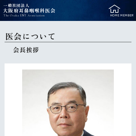
一般社団法人
大阪府耳鼻咽喉科医会
HOME
MEMBER
The Osaka ENT Association
医会について
会長挨拶