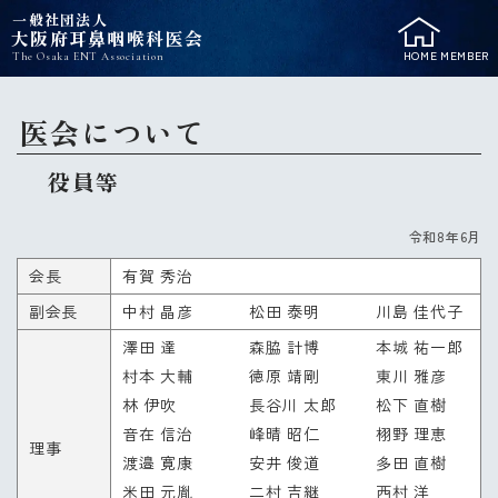
一般社団法人
大阪府耳鼻咽喉科医会
HOME
MEMBER
The Osaka ENT Association
医会について
役員等
令和8年6月
会長
有賀 秀治
副会長
中村 晶彦
松田 泰明
川島 佳代子
澤田 達
森脇 計博
本城 祐一郎
村本 大輔
徳原 靖剛
東川 雅彦
林 伊吹
長谷川 太郎
松下 直樹
音在 信治
峰晴 昭仁
栩野 理恵
理事
渡邉 寛康
安井 俊道
多田 直樹
米田 元胤
二村 吉継
西村 洋