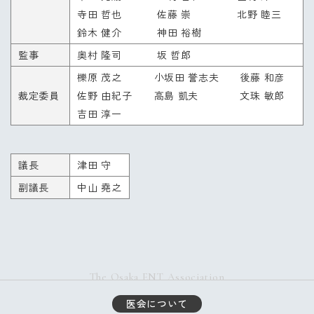
寺田 哲也
佐藤 崇
北野 睦三
鈴木 健介
神田 裕樹
監事
奥村 隆司
坂 哲郎
櫟原 茂之
小坂田 誉志夫
後藤 和彦
裁定委員
佐野 由紀子
高島 凱夫
文珠 敏郎
吉田 淳一
議長
津田 守
副議長
中山 堯之
The Osaka ENT Association
医会について