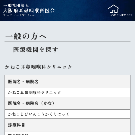
一般社団法人
大阪府耳鼻咽喉科医会
HOME
MEMBER
The Osaka ENT Association
一般の方へ
医療機関を探す
かねこ耳鼻咽喉科クリニック
医院名・病院名
かねこ耳鼻咽喉科クリニック
医院名・病院名（かな）
かねこじびいんこうかくりにっく
診療科目