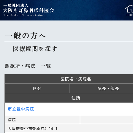
一般社団法人
大阪府耳鼻咽喉科医会
HO
The Osaka ENT Association
一般の方へ
医療機関を探す
診療所・病院 一覧
医院名・病院名
区分
院長・部長
住所
市立豊中病院
病院
大阪府豊中市柴原町4-14-1